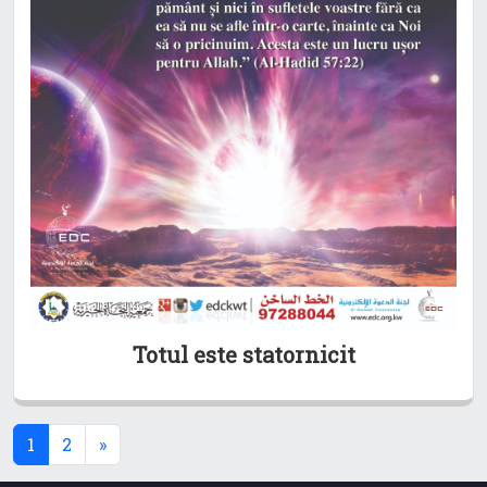
Totul este statornicit
(current)
1
2
»