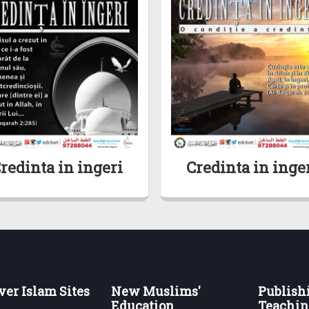
redinta in ingeri
Credinta in inge
ver Islam Sites
New Muslims'
Publish
Education
Teachin