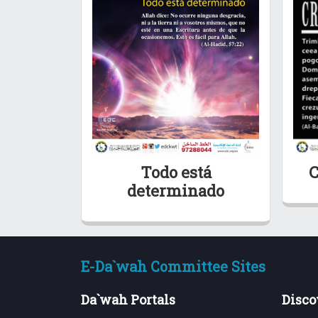
Todo está
C
determinado
E-Da`wah Committee Sites
Da`wah Portals
Disco