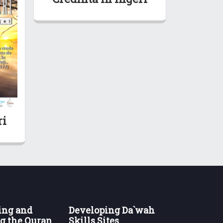
ri
ing and
Developing Da`wah
g the Quran
Skills Sites