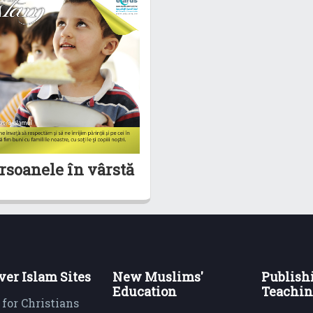
rsoanele în vârstă
ver Islam Sites
New Muslims'
Publish
Education
Teachin
 for Christians