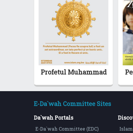
Profetul Muhammad
Pe
E-Da`wah Committee Sites
Da`wah Portals
Disco
E-Da`wah Committee (EDC)
Islam