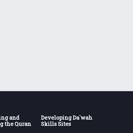
ing and
Developing Da`wah
g the Quran
Skills Sites