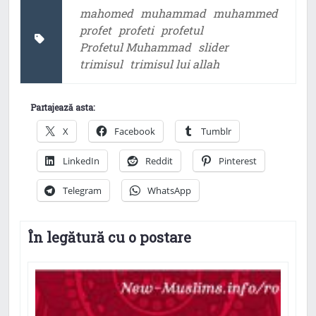
mahomed
muhammad
muhammed
profet
profeti
profetul
Profetul Muhammad
slider
trimisul
trimisul lui allah
Partajează asta:
X
Facebook
Tumblr
LinkedIn
Reddit
Pinterest
Telegram
WhatsApp
În legătură cu o postare