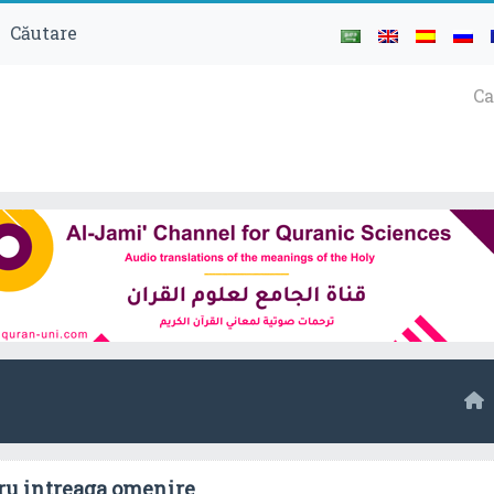
Căutare
Ca
ru intreaga omenire