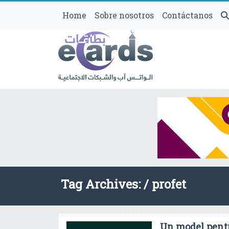
Home
Sobre nosotros
Contáctanos
Tag Archives: /
profet
Un model pent