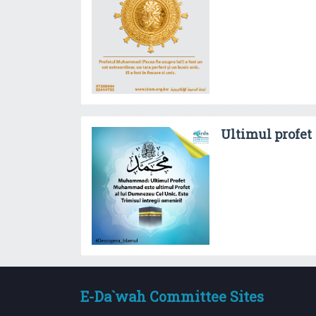
Ultimul profet
E-Da`wah Committee Sites