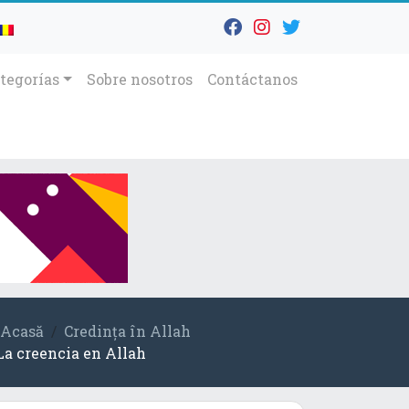
tegorías
Sobre nosotros
Contáctanos
Acasă
Credința în Allah
La creencia en Allah