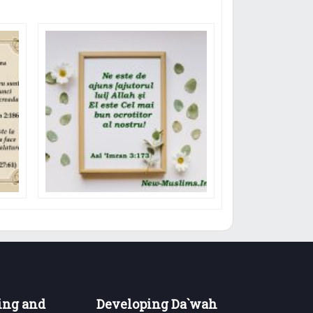
ing and
Developing Da`wah