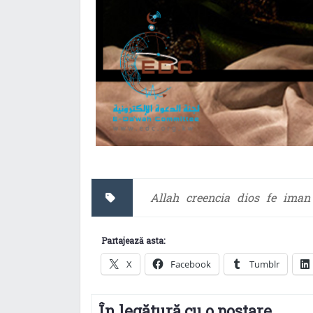
Allah
creencia
dios
fe
iman
Partajează asta:
X
Facebook
Tumblr
În legătură cu o postare