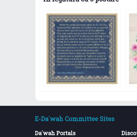
E-Da`wah Committee Sites
Da`wah Portals
Disco