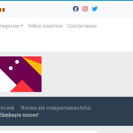
tegorías
Sobre nosotros
Contáctanos
Acasă
Norme ale comportamentului
Zâmbește sincer!