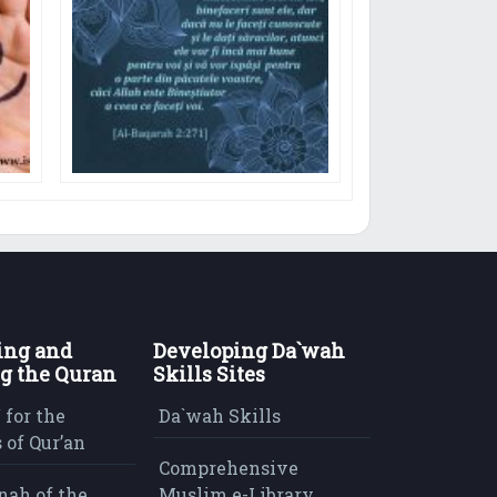
ing and
Developing Da`wah
g the Quran
Skills Sites
 for the
Da`wah Skills
 of Qur’an
Comprehensive
nah of the
Muslim e-Library