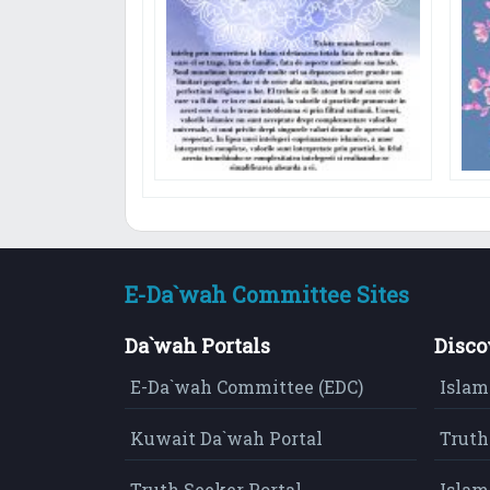
E-Da`wah Committee Sites
Da`wah Portals
Disco
E-Da`wah Committee (EDC)
Islam
Kuwait Da`wah Portal
Truth
Truth Seeker Portal
Islam