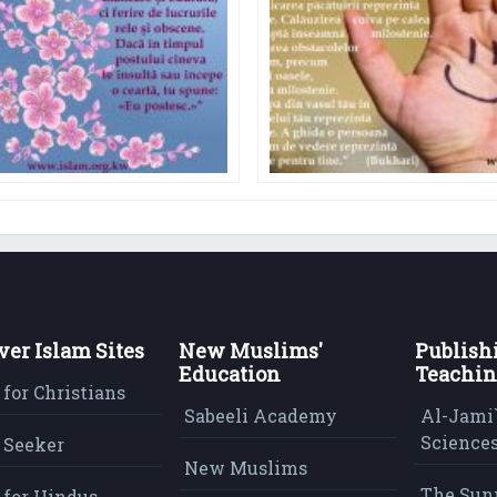
ver Islam Sites
New Muslims'
Publish
Education
Teachin
 for Christians
Sabeeli Academy
Al-Jami`
Sciences
 Seeker
New Muslims
The Sun
 for Hindus