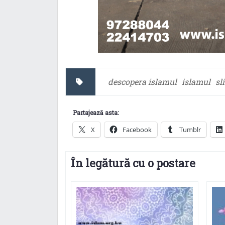
descopera islamul
islamul
sl
Partajează asta:
X
Facebook
Tumblr
În legătură cu o postare