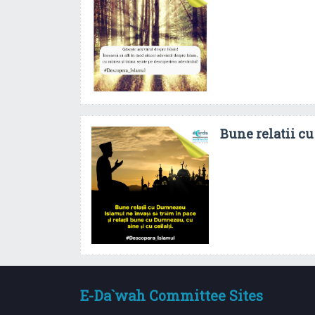
Bune relatii 
E-Da`wah Committee Sites