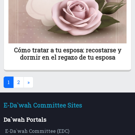
Cómo tratar a tu esposa: recostarse y
dormir en el regazo de tu esposa
(current)
1
2
»
E-Da`wah Committee Sites
Da`wah Portals
E-Da`wah Committee (EDC)