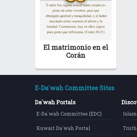
El matrimonio en el
Corán
E-Da`wah Committee Sites
Da`wah Portals
Disco
E-Da`wah Committee (EDC)
Islam
Kuwait Da`wah Portal
Truth