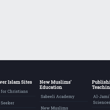
ver Islam Sites
New Muslims'
Publish
Education
Teachin
 for Christians
Sabeeli Academy
Al-Jami`
Sciences
 Seeker
New Muslims