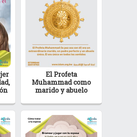
jer
El Profeta
dad,
Muhammad como
ión
marido y abuelo