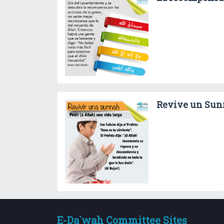
Revive un Sunn
E-Da`wah Committee Sites