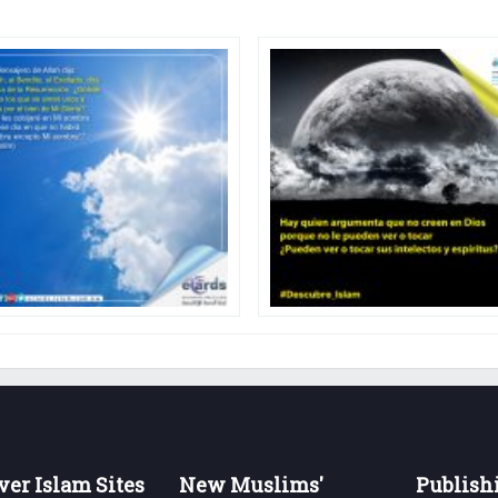
ver Islam Sites
New Muslims'
Publish