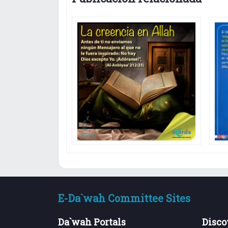
E-Da`wah Committee Sites
Da`wah Portals
Disco