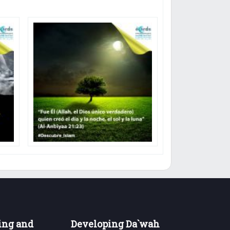
ing and
Developing Da`wah