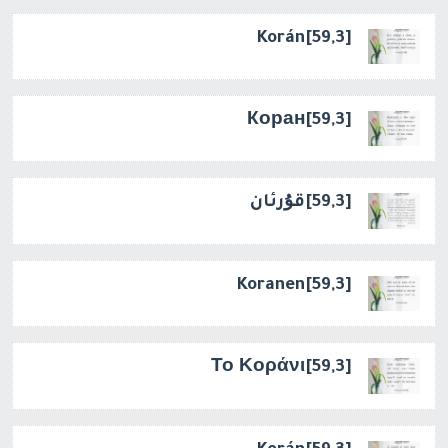
[59,3]Korán
[59,3]Коран
[59,3]قۇرئان
[59,3]Koranen
[59,3]Το Κοράνι