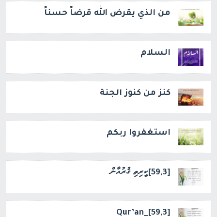
من الذي يقرض الله قرضاً حسناً
السلام
كنز من كنوز الجنة
استغفروا ربكم
[59,3]ކީރިތި ޤުރުއާން
[59,3]_Qur’an