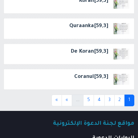
[59,3]Korán
[59,3]Quraanka
[59,3]De Koran
[59,3]Coranul
(current)
(current)
»
»
...
5
4
3
2
1
مواقع لجنة الدعوة الإلكترونية