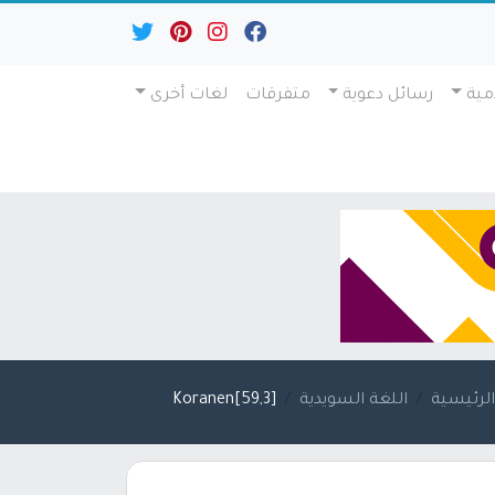
مية
رسائل دعوية
متفرقات
لغات أخرى
لرئيسية
اللغة السويدية
[59,3]Koranen