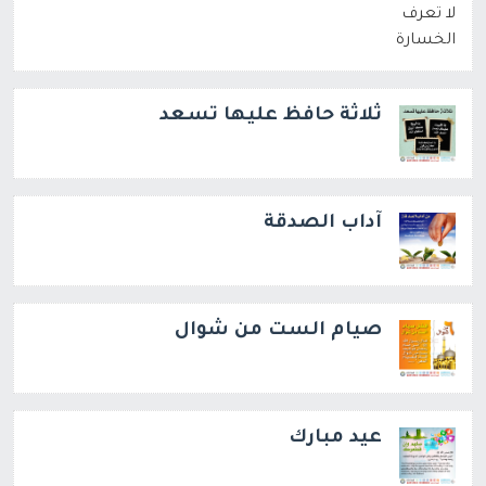
ثلاثة حافظ عليها تسعد
آداب الصدقة
صيام الست من شوال
عيد مبارك