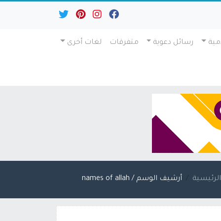
مية
رسائل دعوية
متفرقات
لغات أخرى
لرئيسية
أرشيف الوسم / names of allah