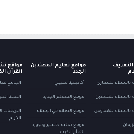
التعريف
مواقع تعليم المهتدين
مواقع نش
ام
الجدد
القرآن الك
 بالإسلام للنصارى
أكاديمية سبيلي
الجامع لعلو
 بالإسلام للملحدين
موقع المسلم الجديد
السنة النب
 بالإسلام للهندوس
موقع الصلاة في الإسلام
الترجمات ا
الكريم
إيمان
موقع تعليم تفسير وتجويد
القرآن الكريم