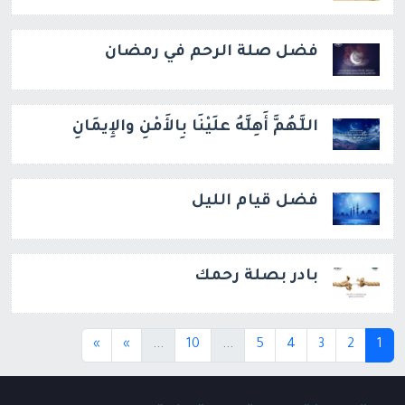
فضل صلة الرحم في رمضان
اللَّهُمَّ أَهِلَّهُ علَيْنَا بِالأَمْنِ والإِيمَانِ
فضل قيام الليل
بادر بصلة رحمك
(current)
(current)
(current)
»
»
...
10
...
5
4
3
2
1