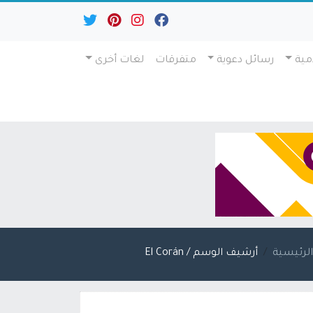
مية
رسائل دعوية
متفرقات
لغات أخرى
لرئيسية
أرشيف الوسم / El Corán