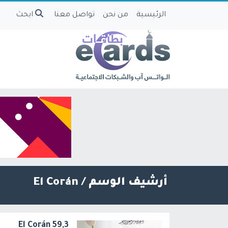
الرئيسية
من نحن
تواصل معنا
ابحث
أرشيف الوسم /
El Corán
El Corán 59,3