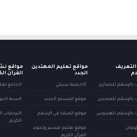
التعريف
مواقع تعليم المهتدين
مواقع نش
ام
الجدد
القرآن الك
 بالإسلام للنصارى
أكاديمية سبيلي
الجامع لعلو
 بالإسلام للملحدين
موقع المسلم الجديد
السنة النب
 بالإسلام للهندوس
موقع الصلاة في الإسلام
الترجمات ا
الكريم
إيمان
موقع تعليم تفسير وتجويد
القرآن الكريم