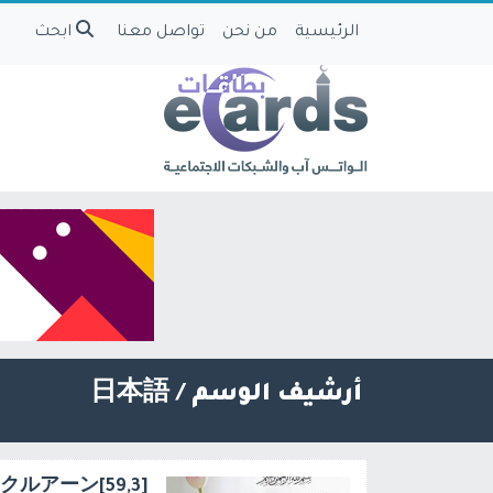
الرئيسية
من نحن
تواصل معنا
ابحث
أرشيف الوسم /
日本語
[59,3]クルアーン