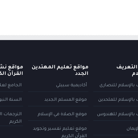
التعريف
مواقع تعليم المهتدين
مواقع نش
ام
الجدد
القرآن الك
 بالإسلام للنصارى
أكاديمية سبيلي
الجامع لعلو
 بالإسلام للملحدين
موقع المسلم الجديد
السنة النب
 بالإسلام للهندوس
موقع الصلاة في الإسلام
الترجمات ا
الكريم
إيمان
موقع تعليم تفسير وتجويد
القرآن الكريم