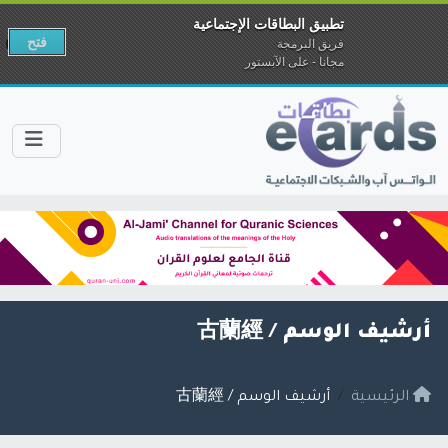
تطبيق البطاقات الإجتماعية
فتح
فريق البرمجة
مجانا - على الآبستور
أرشيف الوسم /
古蘭經
الرئيسية
أرشيف الوسم / 古蘭經