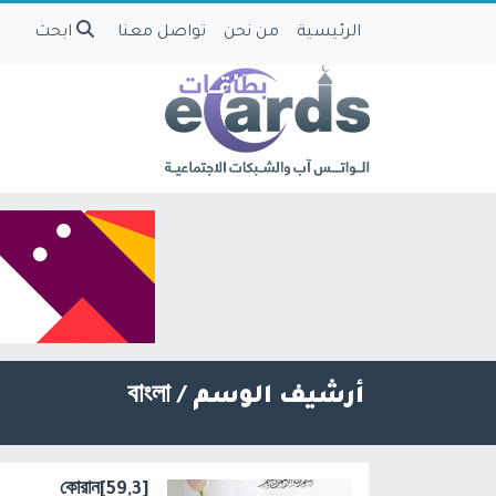
الرئيسية
من نحن
تواصل معنا
ابحث
أرشيف الوسم /
বাংলা
[59,3]কোরান