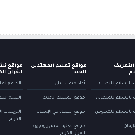
التعريف
مواقع تعليم المهتدين
مواقع نش
ام
الجدد
القرآن الك
 بالإسلام للنصارى
أكاديمية سبيلي
الجامع لعلو
 بالإسلام للملحدين
موقع المسلم الجديد
السنة النب
 بالإسلام للهندوس
موقع الصلاة في الإسلام
الترجمات ا
الكريم
إيمان
موقع تعليم تفسير وتجويد
القرآن الكريم