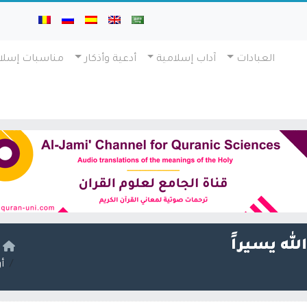
العبادات
آداب إسلامية
أدعية وأذكار
مناسبات إسلا
لله يسيراً
ا
أ