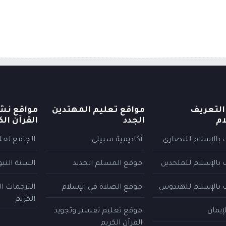
التعريف
مواقع تعليم المهتدين
مواقع نش
ام
الجدد
القرآن الك
 بالإسلام للنصارى
أكاديمية سبيلي
الجامع لعلو
 بالإسلام للملحدين
موقع المسلم الجديد
السنة النب
 بالإسلام للهندوس
موقع الصلاة في الإسلام
الترجمات ا
الكريم
إيمان
موقع تعليم تفسير وتجويد
القرآن الكريم