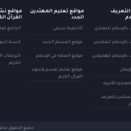
التعريف
مواقع تعليم المهتدين
مواقع نش
ام
الجدد
القرآن الك
 بالإسلام للنصارى
أكاديمية سبيلي
الجامع لعلو
 بالإسلام للملحدين
موقع المسلم الجديد
السنة النب
 بالإسلام للهندوس
موقع الصلاة في الإسلام
الترجمات ا
الكريم
إيمان
موقع تعليم تفسير وتجويد
القرآن الكريم
معجزة الأخيرة
المباشر للتعريف
م
جميع الحقوق مح