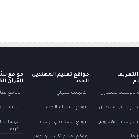
التعريف
مواقع تعليم المهتدين
مواقع نش
ام
الجدد
القرآن الك
 بالإسلام للنصارى
أكاديمية سبيلي
الجامع لعلو
 بالإسلام للملحدين
موقع المسلم الجديد
السنة النب
 بالإسلام للهندوس
موقع الصلاة في الإسلام
الترجمات ا
الكريم
إيمان
موقع تعليم تفسير وتجويد