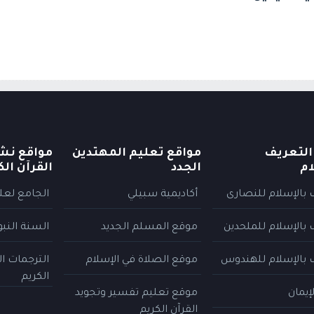
التعريف
مواقع تعليم المهتدين
مواقع نش
ام
الجدد
القرآن الك
 بالإسلام للنصارى
أكاديمية سبيلي
الجامع لعلو
 بالإسلام للملحدين
موقع المسلم الجديد
السنة النب
 بالإسلام للهندوس
موقع الصلاة في الإسلام
الترجمات ا
الكريم
إيمان
موقع تعليم تفسير وتجويد
القرآن الكريم