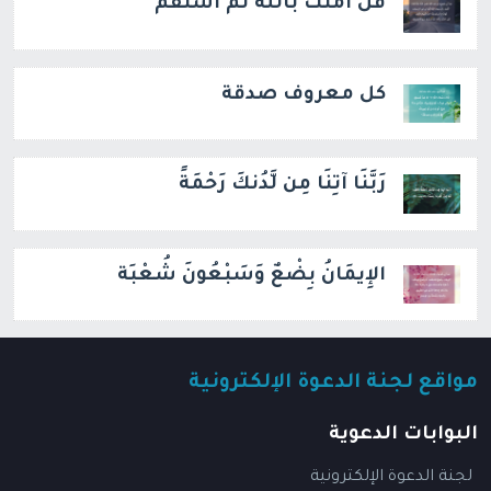
قل آمنت بالله ثم استقم
كل معروف صدقة
رَبَّنَا آتِنَا مِن لَّدُنكَ رَحْمَةً
الإِيمَانُ بِضْعٌ وَسَبْعُونَ شُعْبَة
مواقع لجنة الدعوة الإلكترونية
البوابات الدعوية
لجنة الدعوة الإلكترونية