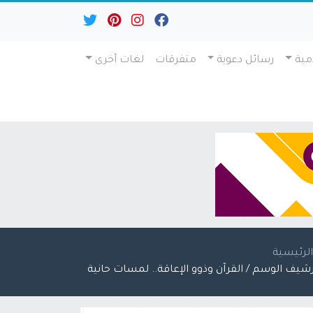
مية
رسائل دعوية
متفرقات
لغات أخرى
لرئيسية
رشيف الوسم / القرآن وذوو الإعاقة.. لمسات حانية