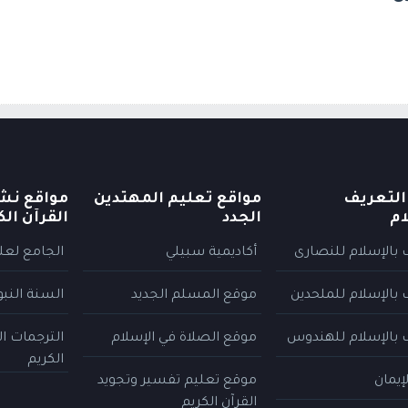
التعريف
مواقع تعليم المهتدين
مواقع نش
ام
الجدد
القرآن الك
 بالإسلام للنصارى
أكاديمية سبيلي
الجامع لعلو
 بالإسلام للملحدين
موقع المسلم الجديد
السنة النب
 بالإسلام للهندوس
موقع الصلاة في الإسلام
الترجمات ا
الكريم
إيمان
موقع تعليم تفسير وتجويد
القرآن الكريم