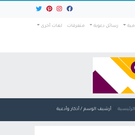
مية
رسائل دعوية
متفرقات
لغات أخرى
لرئيسية
أرشيف الوسم / أذكار وأدعية