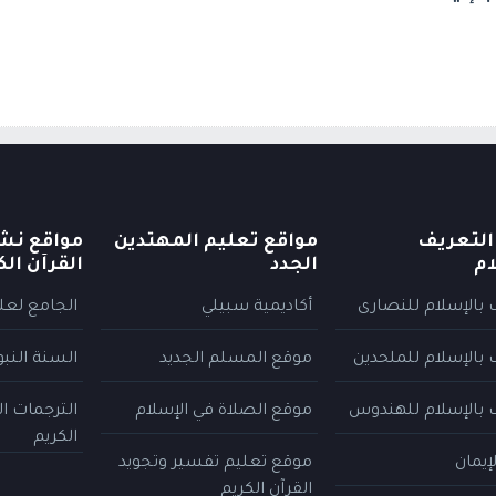
التعريف
مواقع تعليم المهتدين
مواقع نش
ام
الجدد
القرآن الك
 بالإسلام للنصارى
أكاديمية سبيلي
الجامع لعلو
 بالإسلام للملحدين
موقع المسلم الجديد
السنة النب
 بالإسلام للهندوس
موقع الصلاة في الإسلام
الترجمات ا
الكريم
إيمان
موقع تعليم تفسير وتجويد
القرآن الكريم