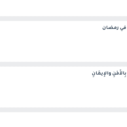
في رمضان
ا بِالأَمْنِ والإِيمَانِ