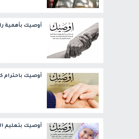
أوصيك بأهمية راب
أوصيك باحترام ك
أوصيك بتعليم ا