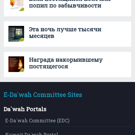
попил по забывчивости
Эта ночь лучше тысячи
месяцев
Награда накормившему
постящегося
E-Da`wah Committee Sites
Da`wah Portals
E-Da`wah Committee (EDC)
Kuwait Da`wah Portal