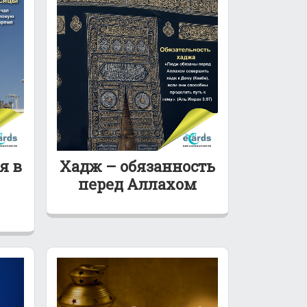
я в
Хадж – обязанность
перед Аллахом