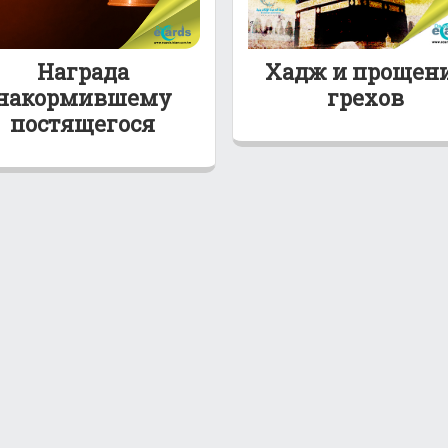
Награда
Хадж и прощен
накормившему
грехов
постящегося