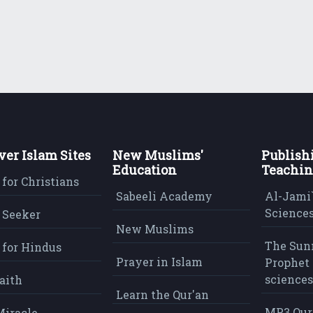
ver Islam Sites
New Muslims'
Publish
Education
Teachin
 for Christians
Sabeeli Academy
Al-Jami`
Sciences
 Seeker
New Muslims
The Sun
 for Hindus
Prayer in Islam
Prophet 
sciences
aith
Learn the Qur'an
MP3 Qur
Miracle