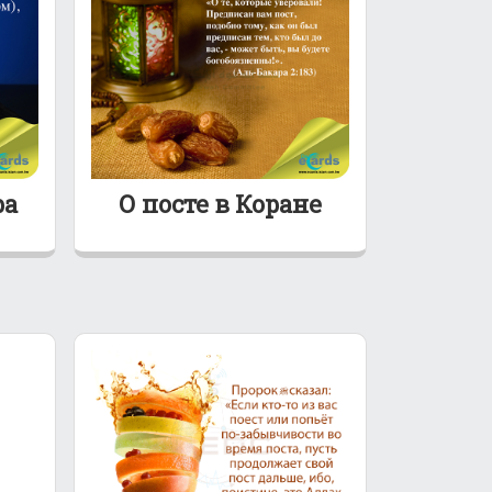
ра
О посте в Коране