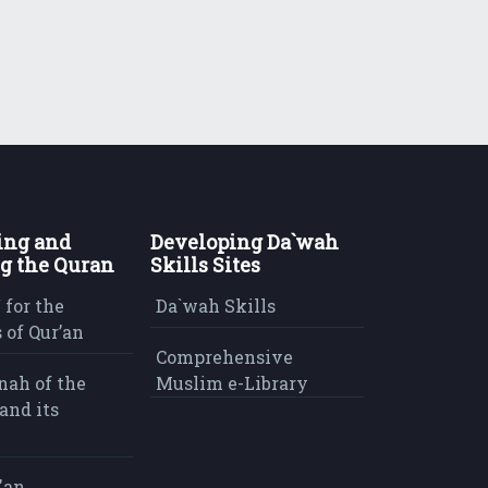
ing and
Developing Da`wah
g the Quran
Skills Sites
 for the
Da`wah Skills
 of Qur’an
Comprehensive
nah of the
Muslim e-Library
and its
'an