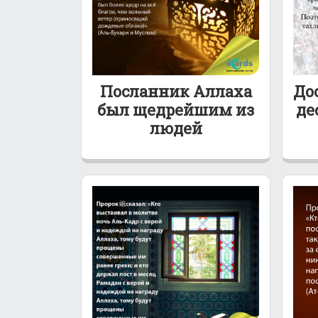
Посланник Аллаха
До
был щедрейшим из
де
людей