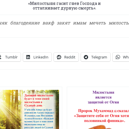
«Милостыня гасит гнев Господа и
отталкивает дурную смерть».
няк
благодеяние
вакф
закят
имам
мечеть
милост
Tumblr
LinkedIn
Reddit
Telegram
Wh