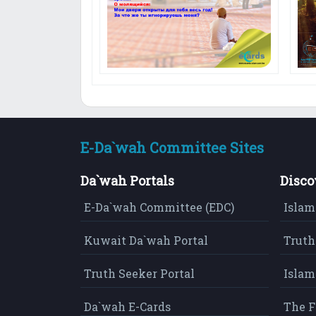
E-Da`wah Committee Sites
Da`wah Portals
Disco
E-Da`wah Committee (EDC)
Islam
Kuwait Da`wah Portal
Truth
Truth Seeker Portal
Islam
Da`wah E-Cards
The F