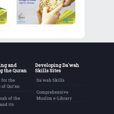
ing and
Developing Da`wah
g the Quran
Skills Sites
 for the
Da`wah Skills
 of Qur’an
Comprehensive
nah of the
Muslim e-Library
and its