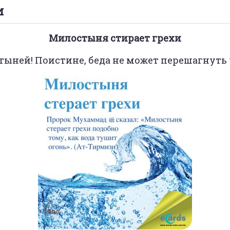
и
Милостыня стирает грехи
ыней! Поистине, беда не может перешагнуть ч