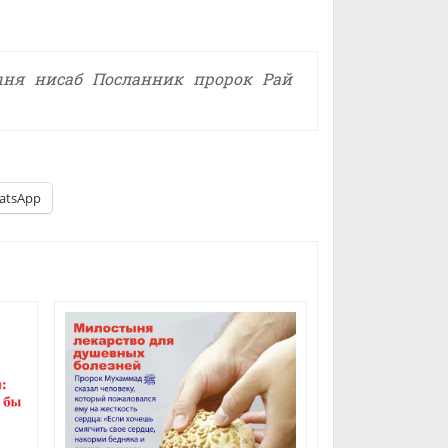
ыня
нисаб
Посланник
пророк
Рай
atsApp