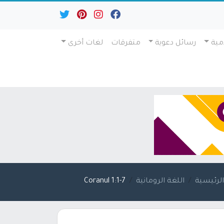
مية
رسائل دعوية
متفرقات
لغات أخرى
لرئيسية
اللغة الرومانية
Coranul 1:1-7