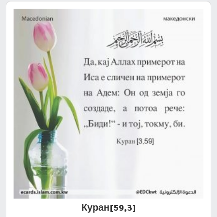
[59,3]Куран