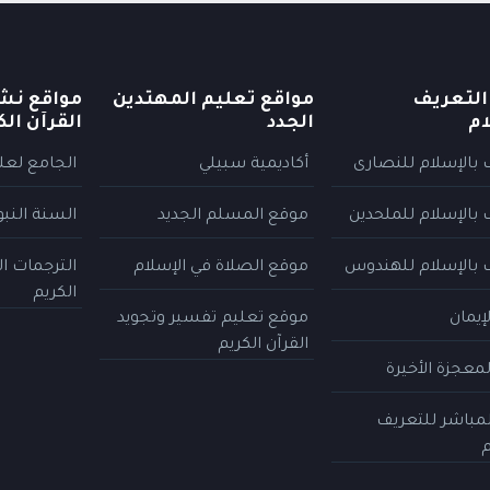
التعريف
مواقع تعليم المهتدين
مواقع نش
ام
الجدد
القرآن الك
 بالإسلام للنصارى
أكاديمية سبيلي
الجامع لعلو
 بالإسلام للملحدين
موقع المسلم الجديد
السنة النب
 بالإسلام للهندوس
موقع الصلاة في الإسلام
الترجمات ا
الكريم
إيمان
موقع تعليم تفسير وتجويد
القرآن الكريم
معجزة الأخيرة
المباشر للتعريف
م