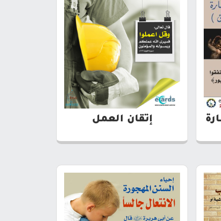
رة
إتقان العمل