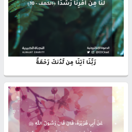
رَبَّنَا آتِنَا مِن لَّدُنكَ رَحْمَةً