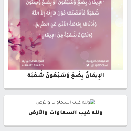
الإِيمَانُ بِضْعٌ وَسَبْعُونَ شُعْبَة
ولله غيب السماوات والأرض