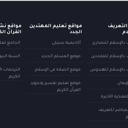
التعريف
مواقع تعليم المهتدين
مواقع نش
ام
الجدد
القرآن الك
 بالإسلام للنصارى
أكاديمية سبيلي
الجامع لعلو
 بالإسلام للملحدين
موقع المسلم الجديد
السنة النب
 بالإسلام للهندوس
موقع الصلاة في الإسلام
الترجمات ا
الكريم
إيمان
موقع تعليم تفسير وتجويد
القرآن الكريم
معجزة الأخيرة
المباشر للتعريف
م