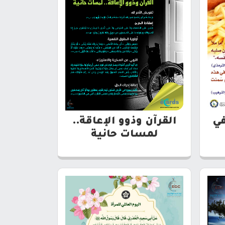
في
القرآن وذوو الإعاقة..
لمسات حانية