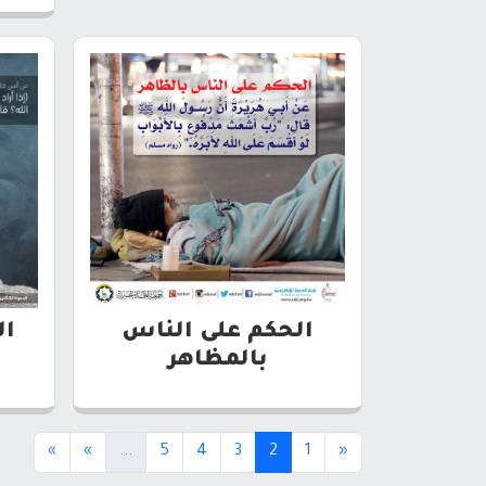
الحكم على الناس
ال
بالمظاهر
(current)
(current)
»
»
...
5
4
3
2
1
«