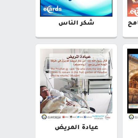
امح
شكر الناس
عيادة المريض