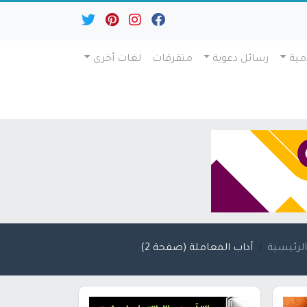
مية
رسائل دعوية
متفرقات
لغات أخرى
لرئيسية
آداب المعاملة (صفحة 2)