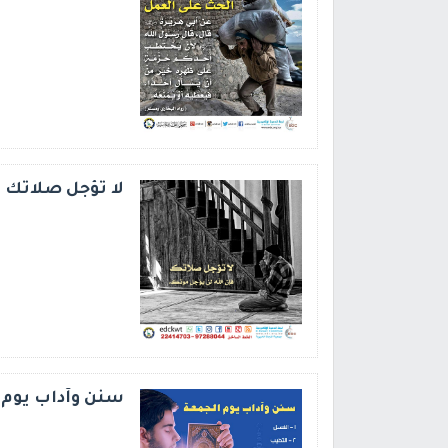
لا تؤجل صلاتك ف
سنن وآداب يوم 