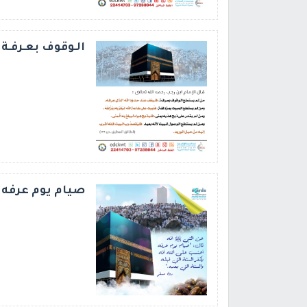
الـوقوف بعـرفـة
صيام يوم عرفه