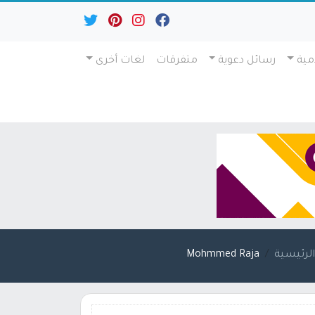
مية
رسائل دعوية
متفرقات
لغات أخرى
لرئيسية
Mohmmed Raja