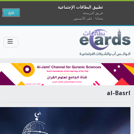
تطبيق البطاقات الإجتماعية
فتح
فريق البرمجة
مجانا - على الآبستور
al-Basri