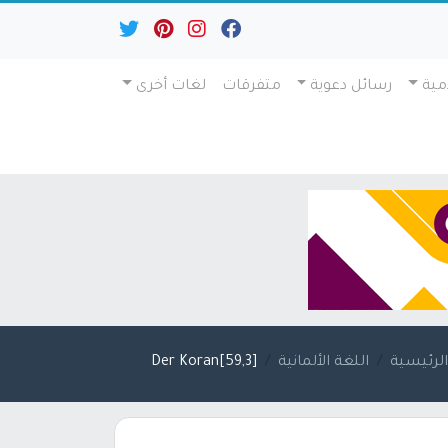
مية
رسائل دعوية
متفرقات
لغات أخرى
لرئيسية
اللغة الألمانية
[59,3]Der Koran