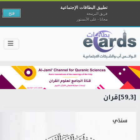
تطبيق البطاقات الإجتماعية
فتح
فريق البرمجة
مجانا - على الآبستور
[59,3]قرآن