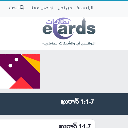
الرئيسية
من نحن
تواصل معنا
ابحث
ఖురాన్ 1:1-7
ఖురాన్ 1:1-7