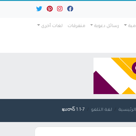
مية
رسائل دعوية
متفرقات
لغات أخرى
لرئيسية
لغة التلغو
ఖురాన్ 1:1-7