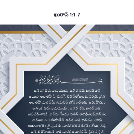
ఖురాన్ 1:1-7