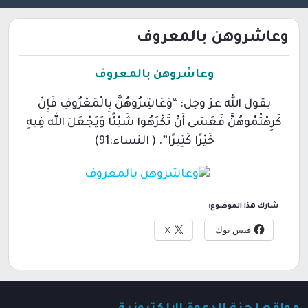
وعاشروهن بالمعروف
وعاشروهن بالمعروف
يقول الله عز وجل: “وَعَاشِرُوهُنَّ بِالْمَعْرُوفِ فَإِنْ
كَرِهْتُمُوهُنَّ فَعَسَى أَنْ تَكْرَهُوا شَيْئًا وَيَجْعَلَ الله فِيهِ
خَيْرًا كَثِيرًا”. ( النساء:91)
شارك هذا الموضوع:
فيس بوك
X