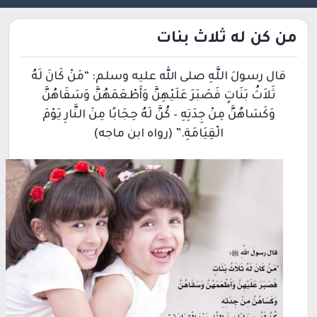
من كن له ثلاث بنات
قال رسولَ اللَّهِ صلى الله عليه وسلم: “‏مَنْ كَانَ لَهُ
ثَلاَثُ بَنَاتٍ فَصَبَرَ عَلَيْهِنَّ وَأَطْعَمَهُنَّ وَسَقَاهُنَّ
وَكَسَاهُنَّ مِنْ جِدَتِهِ – كُنَّ لَهُ حِجَابًا مِنَ النَّارِ يَوْمَ
الْقِيَامَةِ.” (رواه ابن ماجه)