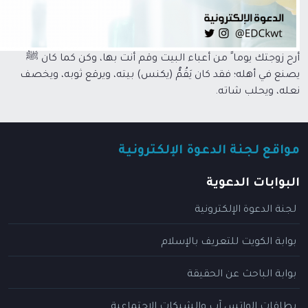
أرح زوجتك يوما ً من أعباء البيت وقم أنت بها، وكن كما كان ﷺ
يصنع في أهله؛ فقد كان يَقُمُّ (يكنس) بيته، ويرقع ثوبه، ويخصف
نعله، ويحلب شاته.
مواقع لجنة الدعوة الإلكترونية
البوابات الدعوية
لجنة الدعوة الإلكترونية
بوابة الكويت للتعريف بالإسلام
بوابة الباحث عن الحقيقة
بطاقات الواتس آب والشبكات الاجتماعية