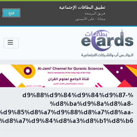
تطبيق البطاقات الإجتماعية
فتح
فريق البرمجة
مجانا - على الآبستور
%d9%88%d9%84%d9%84%d9%87-
%d8%ba%d9%8a%d8%a8-
%d9%85%d8%a7%d9%88%d8%a7%d8%aa-
%d8%a7%d9%84%d8%a3%d8%b1%d8%b6