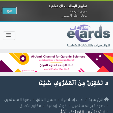
تطبيق البطاقات الإجتماعية
فتح
فريق البرمجة
مجانا - على الآبستور
لا تَحْقِرَنَّ مِنْ اَلْمَعْرُوفِ شَيْئًا
الرئيسية
آداب إسلامية
حسن الخلق
دعوة المسلمين
دعوة غير المسلمين
فوائد إيمانية
مكارم الأخلاق
لا تَحْقِرَنَّ مِنْ اَلْمَعْرُوفِ شَيْئًا