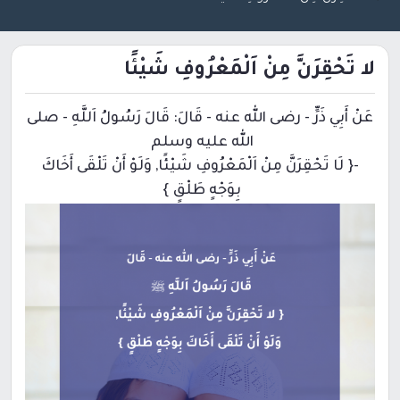
لا تَحْقِرَنَّ مِنْ اَلْمَعْرُوفِ شَيْئًا
عَنْ أَبِي ذَرٍّ ‏- رضى الله عنه ‏- قَالَ: قَالَ رَسُولُ اَللَّهِ ‏- صلى
الله عليه وسلم ‏
-{ لَا تَحْقِرَنَّ مِنْ اَلْمَعْرُوفِ شَيْئًا, وَلَوْ أَنْ تَلْقَى أَخَاكَ
بِوَجْهٍ طَلْقٍ }