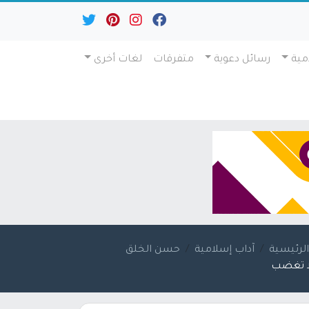
مية
رسائل دعوية
متفرقات
لغات أخرى
لرئيسية
آداب إسلامية
حسن الخلق
ا تغضب